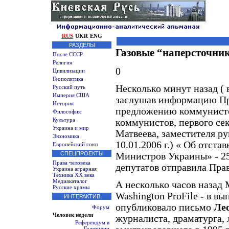
RUS
UKR
ENG
РАЗДЕЛЫ
Газовые “наперсточни
После СССР
Религия
0
Цивилизации
Геополитика
Несколько минут назад ( 
Русский путь
Империя США
заслушав информацию Пра
История
предложению коммунисто
Философия
Культура
коммунистов, первого се
Украина и мир
Матвеева, заместителя ру
Экономика
10.01.2006 г.) « Об отст
Европейский союз
СПЕЦПРОЕКТЫ
Министров Украины» - 25
Права человека
депутатов отправила Пр
Украина аграрная
Техника XX века
Медиакаталог
А несколько часов назад
Русские храмы
Washington ProFile - в вы
ИНТЕРАКТИВ
опубликовало письмо
Ле
Форум
Человек недели
журналиста, драматурга,
Референдум в
Голландии