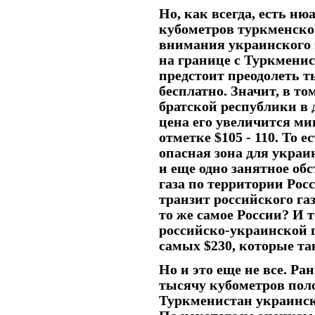
Но, как всегда, есть ню
кубометров туркменског
внимания украинского э
на границе с Туркмени
предстоит преодолеть т
бесплатно. Значит, в то
братской республики в 
цена его увеличится мин
отметке $105 - 110. То е
опасная зона для укра
и еще одно занятное об
газа по территории Росс
транзит российского газ
то же самое России? И т
российско-украинской г
самых $230, которые та
Но и это еще не все. Ра
тысячу кубометров пол
Туркменистан украински