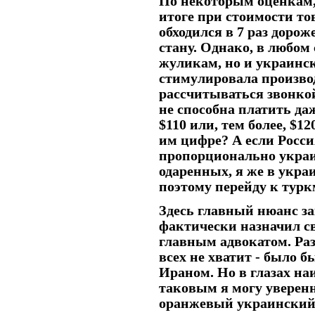
По некоторым оценкам, 
итоге при стоимости то
обходился в 7 раз дорож
стану. Однако, в любом
жуликам, но и украинс
стимулировала производ
рассчитываться звонкой
не способна платить даж
$110 или, тем более, $
им цифре? А если Росси
пропорционально украи
одаренных, я же в укра
поэтому перейду к турк
Здесь главный нюанс з
фактически назначил с
главным адвокатом. Разу
всех не хватит - было б
Ираном. Но в глазах на
таковым я могу уверенн
оранжевый украинский