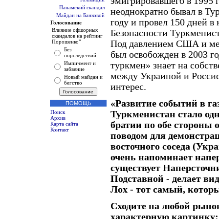
эмигрировавшего в 1995 
Панамский скандал
неоднократно бывал в Ту
Майдан на Банковой
году и провел 150 дней 
Голосование
Влияние офшорных
Безопасности Туркменист
скандалов на рейтинг
Под давлением США и ме
Порошенко"
Без
был освобожден в 2003 го
порследствий
туркмен» знает на собст
Импичмент и
забвение
между Украиной и Россие
Новый майдан и
бегство
интерес.
«Развитие событий в га
ПОМОЩЬ
Туркменистан стало од
Поиск
Архив
братии по обе стороны 
Карта сайта
Контакт
поводом для демонстрац
восточного соседа (Укра
очень напоминает напер
существует Наперсточни
Подставной - делает вид
Лох - тот самый, которы
Сходите на любой рынок
характерную картинку: