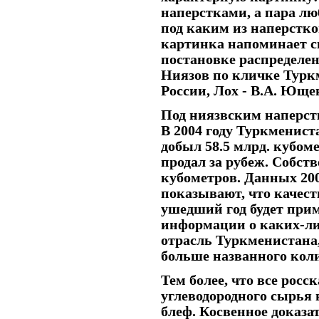
наперстками, а пара л
под каким из наперстко
картинка напоминает с
постановке распределен
Ниязов по кличке Туркм
России, Лох - В.А. Юще
Под ниязвским наперст
В 2004 году Туркменис
добыл 58.5 млрд. кубоме
продал за рубеж. Собств
кубометров. Данных 2005
показывают, что качест
ушедший год будет прим
информации о каких-ли
отрасль Туркменистана,
больше названного коли
Тем более, что все рос
углеводородного сырья 
блеф. Косвенное доказат