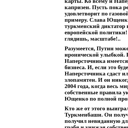
карты. Ко всему и Напе
капризен. Пусть пока ре
удовлетворит по газовой
примеру. Слава Ющенко
туркменский диктатор 
европейской политики! 
глядишь, масштабе!..
Разумеется, Путин може
иронической улыбкой. П
Наперсточника имеется
бизнеса. И, если это буд
Наперсточника сдаст ил
злопамятен. И он никог
2004 года, когда весь м
собственные правила ук
Ющенко по полной про
Кто же от этого выигра
Туркменбаши. Он получи
получил невиданную для 
грабя и унижая собстве