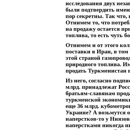
исследования двух нез
были подтвердить имеющ
пор секретны. Так что, 
Отнимем то, что потреб
на продажу остается пр
топлива, то есть чуть б
Отнимем и от этого кол
поставки в Иран, в том
этой страной газопровод
природного топлива. Им
продать Туркменистан в
Из него, согласно подп
млрд. принадлежат Росси
братьям-славянам прода
туркменской экономики
еще 36 млрд. кубометро
Украине? А возьмутся о
наперстков-то у Ниязов
наперстками никогда нич