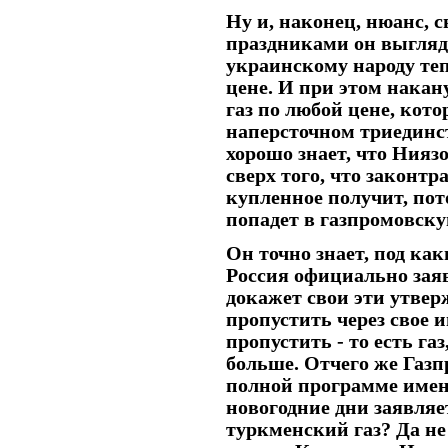
Ну и, наконец, нюанс,
праздниками он выгляд
украинскому народу теп
цене. И при этом накан
газ по любой цене, кото
наперсточном триединс
хорошо знает, что Нияз
сверх того, что законт
купленное получит, по
попадет в газпромовску
Он точно знает, под как
Россия официально заявл
докажет свои эти утвер
пропустить через свое 
пропустить - то есть га
больше. Отчего же Газп
полной программе именн
новогодние дни заявляе
туркменский газ? Да н