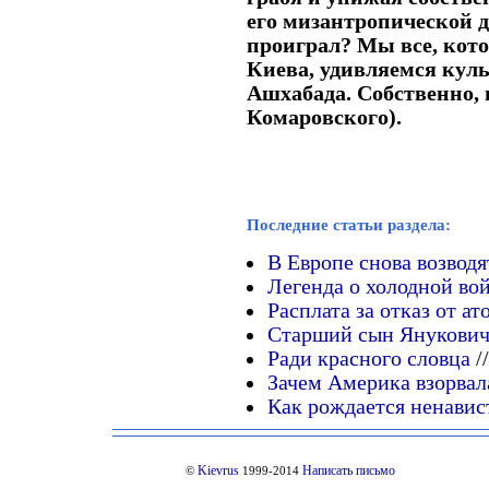
его мизантропической д
проиграл? Мы все, кот
Киева, удивляемся кул
Ашхабада. Собственно, 
Комаровского).
Последние статьи раздела:
В Европе снова возвод
Легенда о холодной во
Расплата за отказ от а
Старший сын Януковича
Ради красного словца
/
Зачем Америка взорва
Как рождается ненавис
Kievrus
Написать письмо
©
1999-2014