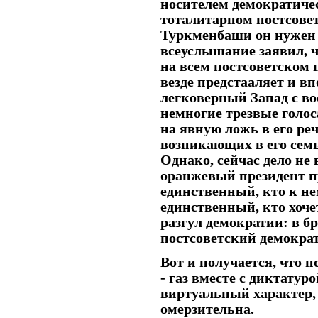
носителем демократиче
тоталитарном постсове
Туркменбаши он нужен 
всеуслышание заявил, ч
на всем постсоветском 
везде предстааляет и в
легковерный Запад с во
немногие трезвые голо
на явную ложь в его ре
возникающих в его семь
Однако, сейчас дело не
оранжевый президент п
единственный, кто к не
единственный, кто хочет 
разгул демократии: в б
постсоветский демокра
Вот и получается, что 
- газ вместе с диктатур
виртуальный характер, 
омерзительна.