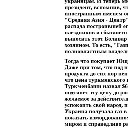
украинцам. И теперь мн
президент, вспомнив, ч
иностранным именем он
"Средняя Азия - Центр"
распада построившей ег
наездников из бывшего
выносить этот Боливар 
хозяином. То есть, "Газ
полновластным владель
Тогда что покупает Ющ
Даже при том, что под 
продукта до сих пор н
что цена туркменского г
Туркменбаши назвал $60
подтянет эту цену до ро
желаемое за действител
успокоить свой народ, п
Украина получала газ в
показать измордованно
миром и справедливо р