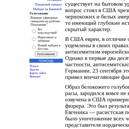
существует на бытовом ур
Панамский скандал
вопрос стоял в США чрез
Майдан на Банковой
Голосование
чернокожих и белых амери
Влияние офшорных
скандалов на рейтинг
то имеющий глубокие ис
Порошенко"
скрытый характер.
Без
порследствий
Импичмент и
В США евреи, в отличие 
забвение
ущемлены в своих правах
Новый майдан и
бегство
антисемитизм европейски
Однако в первые два деся
ПОМОЩЬ
частности, антисемитски
Поиск
Германии. 23 сентября эт
Архив
Карта сайта
привел впечатляющие фа
Контакт
Образ белокожего голубо
расы, зародился вовсе не
озвучена в США примерно 
фюрера. Это был результ
Евгеника — расистская п
было уничтожение всех ч
представителя нордическо