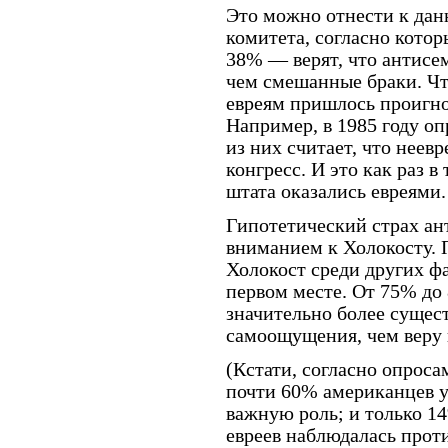
Это можно отнести к дан
комитета, согласно кото
38% — верят, что антисе
чем смешанные браки. Ч
евреям пришлось проигно
Например, в 1985 году оп
из них считает, что неевр
конгресс. И это как раз в
штата оказались евреями.
Гипотетический страх ан
вниманием к Холокосту. 
Холокост среди других ф
первом месте. От 75% до
значительно более сущес
самоощущения, чем веру 
(Кстати, согласно опроса
почти 60% американцев у
важную роль; и только 1
евреев наблюдалась прот