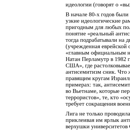
идеологии (говорят о «в
В начале 80-х годов был
узкие идеологические ра
пригодным для любых по
понятие «реальный анти
тогда подрабатывали на д
(учрежденная еврейской 
«главным официальным н
Натан Перламутр в 1982 
США», где растолковывае
антисемитизм сник. Что 
правящим кругам Израиля
примерах: так, антисем
во Вьетнаме, которые пе
террористов», те, кто «
требует сокращения воен
Лига не только проводил
приклеивая им ярлык ант
верхушки университетов