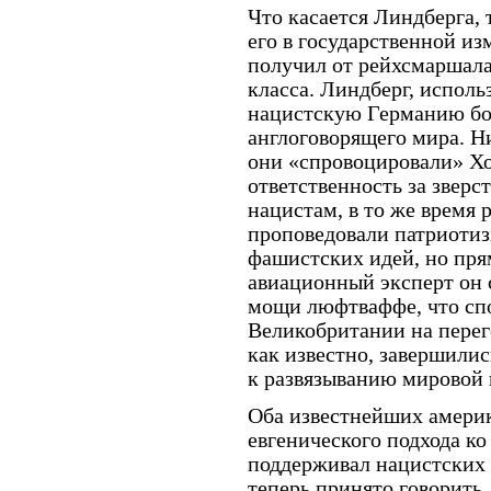
Что касается Линдберга,
его в государственной из
получил от рейхсмаршала
класса. Линдберг, испол
нацистскую Германию бо
англоговорящего мира. Ни
они «спровоцировали» Хо
ответственность за зверс
нацистам, в то же время
проповедовали патриотиз
фашистских идей, но пря
авиационный эксперт он 
мощи люфтваффе, что сп
Великобритании на перег
как известно, завершили
к развязыванию мировой 
Оба известнейших америк
евгенического подхода к
поддерживал нацистских 
теперь принято говорить,