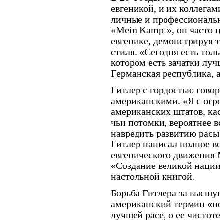
евгеникой, и их коллега
личные и профессиональн
«Mein Kampf», он часто 
евгенике, демонстрируя 
стиля. «Сегодня есть тол
котором есть зачатки лу
Германская республика,
Гитлер с гордостью говор
американскими. «Я с огр
американских штатов, к
чьи потомки, вероятнее в
навредить развитию расы»
Гитлер написал полное в
евгенического движения 
«Создание великой нации»
настольной книгой.
Борьба Гитлера за высшую
американский термин «но
лучшей расе, о ее чистот