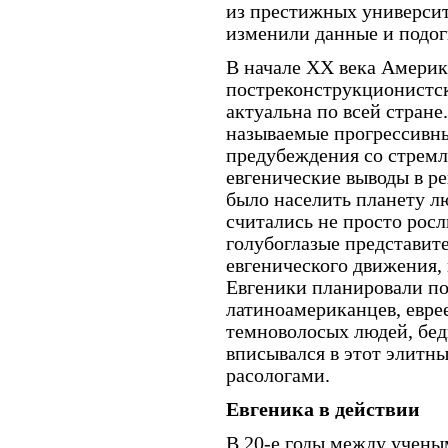
из престижных университ
изменили данные и подог
В начале XX века Америк
постреконструкционистск
актуальна по всей стране
называемые прогрессивны
предубеждения со стремл
евгенические выводы в р
было населить планету 
считались не просто росл
голубоглазые представит
евгенического движения,
Евгеники планировали по
латиноамериканцев, еврее
темноволосых людей, бед
вписывался в этот элитн
расологами.
Евгеника в действии
В 20-е годы между учен