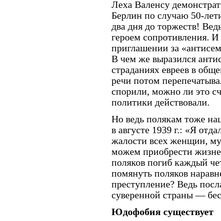
Леха Валенсу демонстрат
Берлин по случаю 50-лет
два дня до торжеств! Ве
героем сопротивления. И
приглашении за «антисем
В чем же выразился анти
страданиях евреев в обще
речи потом перепечатыва
спорили, можно ли это с
политики действовали.
Но ведь полякам тоже на
в августе 1939 г.: «Я от
жалости всех женщин, му
можем приобрести жизнен
поляков погиб каждый че
помянуть поляков наравн
преступление? Ведь посл
суверенной страны — бес
Юдофобия существует