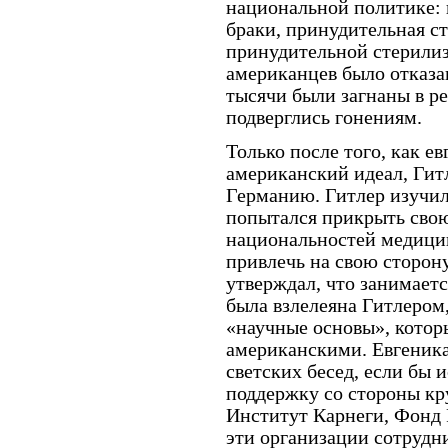
национальной политике: 
браки, принудительная ст
принудительной стерилиз
американцев было отказа
тысячи были загнаны в р
подверглись гонениям.
Только после того, как е
американский идеал, Гитл
Германию. Гитлер изучил
попытался прикрыть свою
национальностей медицин
привлечь на свою сторон
утверждал, что занимает
была взлелеяна Гитлером,
«научные основы», которы
американскими. Евгеника 
светских бесед, если бы
поддержку со стороны кр
Институт Карнеги, Фонд 
эти организации сотруд