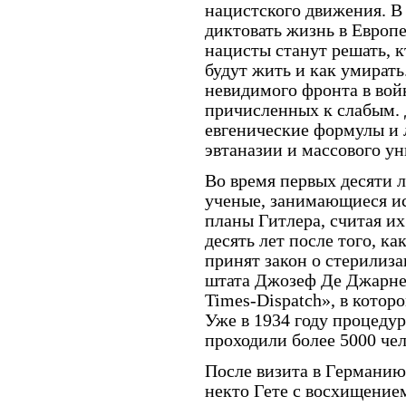
нацистского движения. В 
диктовать жизнь в Европ
нацисты станут решать, 
будут жить и как умирать
невидимого фронта в войн
причисленных к слабым. 
евгенические формулы и 
эвтаназии и массового у
Во время первых десяти 
ученые, занимающиеся ис
планы Гитлера, считая и
десять лет после того, к
принят закон о стерилиз
штата Джозеф Де Джарне
Times-Dispatch», в котор
Уже в 1934 году процеду
проходили более 5000 чел
После визита в Германию
некто Гете с восхищение