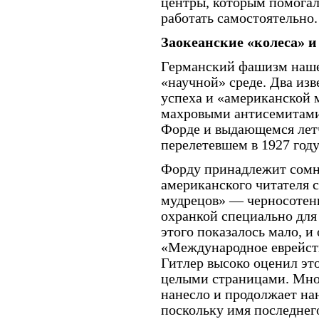
центры, которым помогал
работать самостоятельно.
Заокеанские «колеса» 
Германский фашизм нашел
«научной» среде. Два из
успеха и «американской
махровыми антисемитами.
Форде и выдающемся летч
перелетевшем в 1927 год
Форду принадлежит сомни
американского читателя 
мудрецов» — черносотен
охранкой специально для
этого показалось мало, 
«Международное еврейств
Гитлер высоко оценил эт
целыми страницами. Мног
нанесло и продолжает нан
поскольку имя последнег