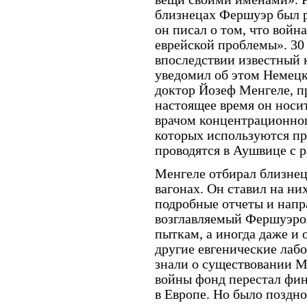
близнецах Фершуэр был р
он писал о том, что вой
еврейской проблемы». 30
впоследствии известный 
уведомил об этом Немец
доктор Йозеф Менгеле, п
настоящее время он носи
врачом концентрационног
которых используются пр
проводятся в Аушвице с 
Менгеле отбирал близнец
вагонах. Он ставил на н
подробные отчеты и напр
возглавляемый Фершуэром
пыткам, а иногда даже и 
другие евгенические лабо
знали о существовании М
войны фонд перестал фин
в Европе. Но было поздн