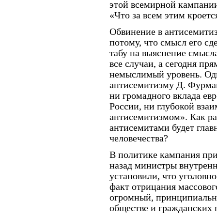
этой всемирной кампании
«Что за всем этим кроетс
Обвинение в антисемитиз
потому, что смысл его 
табу на выяснение смысл
все случаи, а сегодня пр
немыслимый уровень. Оди
антисемитизму Д. Фурман
ни громадного вклада евр
России, ни глубокой взаи
антисемитизмом». Как ран
антисемитами будет глав
человечества?
В политике кампания при
назад министры внутрен
установили, что уголовн
факт отрицания массовог
огромный, принципиальны
обществе и гражданских 