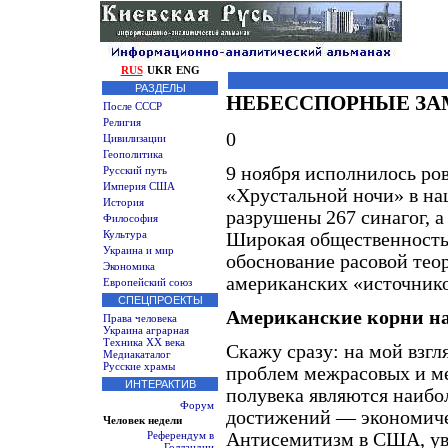
RUS
UKR
ENG
РАЗДЕЛЫ
НЕБЕССПОРНЫЕ ЗА
После СССР
Религия
0
Цивилизации
Геополитика
9 ноября исполнилось ров
Русский путь
Империя США
«Хрустальной ночи» в на
История
разрушены 267 синагог, а
Философия
Культура
Широкая общественность 
Украина и мир
обоснование расовой тео
Экономика
американских «источнико
Европейский союз
СПЕЦПРОЕКТЫ
Американские корни н
Права человека
Украина аграрная
Техника XX века
Скажу сразу: на мой взгл
Медиакаталог
Русские храмы
проблем межрасовых и м
ИНТЕРАКТИВ
полувека являются наибо
Форум
достижений — экономиче
Человек недели
Антисемитизм в США, увы,
Референдум в
Голландии