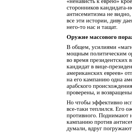
«ненависть к еврею» крое
сторонников кандидата-н
антисемитизма не видно,
все эти истории, диву да
него-то нас и тащат.
Оружие массового пора
В общем, усилиями «маг
мощным политическим ору
во время президентских в
кандидат в вице-президе
американских евреев» от
на его кампанию одна ам
арабского происхождения
проверены, и возвращены
Но чтобы эффективно исп
все-таки теплился. Его 
противного. Поднимают н
кампанию против антисем
думали, вдруг погружают