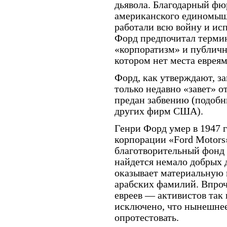
дьявола. Благодарный фюр
американского единомыш
работали всю войну и ис
Форд предпочитал терми
«корпоратизм» и публичн
котором нет места евреям
Форд, как утверждают, з
только недавно «завет» 
предан забвению (подобны
других фирм США).
Генри Форд умер в 1947 г
корпорации «Ford Motors
благотворительный фонд Ф
найдется немало добрых д
оказывает материальную п
арабских фамилий. Впроч
евреев — активистов та
исключено, что нынешнее
опротестовать.