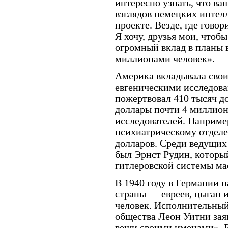
интересно узнать, что в
взглядов немецких интел
проекте. Везде, где говор
Я хочу, друзья мои, чтоб
огромный вклад в планы 
миллионами человек».
Америка вкладывала свои
евгеническими исследова
пожертвовал 410 тысяч д
доллары почти 4 миллион
исследователей. Например
психиатрическому отделе
долларов. Среди ведущих
был Эрнст Рудин, который
гитлеровской системы м
В 1940 году в Германии 
страны — евреев, цыган и
человек. Исполнительный
общества Леон Уитни за
вещи своими именами». 