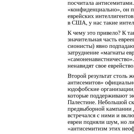
посчитала антисемитами.
«конфиденциально», он п
еврейских интеллигентов
в США, у нас такие инте
К чему это привело? К т
значительная часть евре
сионисты) явно подпадаю
затруднение «магнаты евр
«самоненавистничество». 
ненавидят свое еврейство.
Второй результат столь 
антисемитов» официально
юдофобские организации
которые поддерживают э
Палестине. Небольшой скан
предвыборной кампании 
встречался с ними и вклю
евреи подняли шум, но л
«антисемитизм этих нео